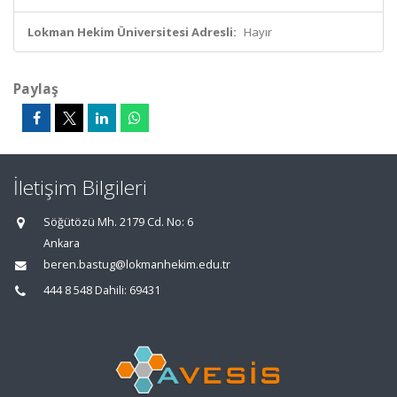
Lokman Hekim Üniversitesi Adresli:
Hayır
Paylaş
İletişim Bilgileri
Söğütözü Mh. 2179 Cd. No: 6
Ankara
beren.bastug@lokmanhekim.edu.tr
444 8 548 Dahili: 69431