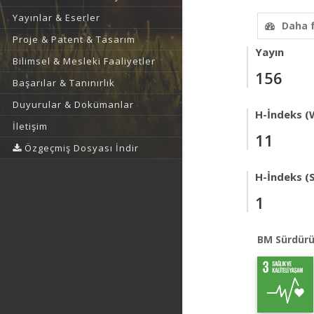
Yayınlar & Eserler
Daha 
Proje & Patent & Tasarım
Yayın
Bilimsel & Mesleki Faaliyetler
156
Başarılar & Tanınırlık
Duyurular & Dokümanlar
H-İndeks (
İletişim
11
Özgeçmiş Dosyası İndir
H-İndeks (
1
BM Sürdürü