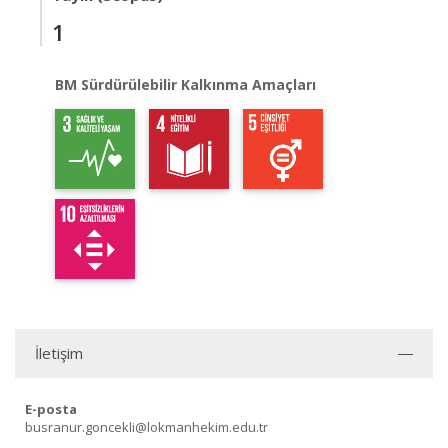
1
BM Sürdürülebilir Kalkınma Amaçları
İletişim
E-posta
busranur.goncekli@lokmanhekim.edu.tr