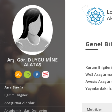
L
A
Genel Bil
Arş. Gör. DUYGU MİNE
ALATAŞ
Kurum Bilgileri
WoS Araştırma 
Avesis Araştır
Ana Sayfa
Yayınlardaki İs
Eğitim Bilgileri
Araştırma Alanları
Metrikler
Akademik İdari Deneyim