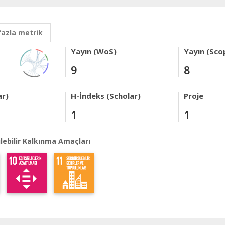
fazla metrik
Yayın (WoS)
Yayın (Sco
9
8
ar)
H-İndeks (Scholar)
Proje
1
1
lebilir Kalkınma Amaçları