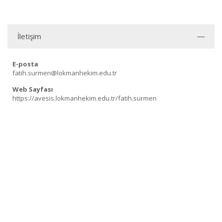
İletişim
E-posta
fatih.surmen@lokmanhekim.edu.tr
Web Sayfası
https://avesis.lokmanhekim.edu.tr/fatih.surmen