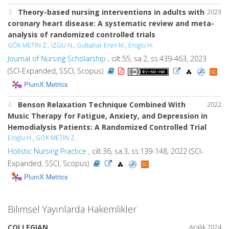
3.
Theory-based nursing interventions in adults with
2023
coronary heart disease: A systematic review and meta-
analysis of randomized controlled trials
GÖK METİN Z.
,
İZGÜ N.
,
Gulbahar Eren M.
,
Eroglu H.
Journal of Nursing Scholarship
, cilt.55, sa.2, ss.439-463, 2023
(SCI-Expanded, SSCI, Scopus)
PlumX Metrics
4.
Benson Relaxation Technique Combined With
2022
Music Therapy for Fatigue, Anxiety, and Depression in
Hemodialysis Patients: A Randomized Controlled Trial
Eroglu H.
,
GÖK METİN Z.
Holistic Nursing Practice
, cilt.36, sa.3, ss.139-148, 2022 (SCI-
Expanded, SSCI, Scopus)
PlumX Metrics
Bilimsel Yayınlarda Hakemlikler
COLLEGIAN
Aralık 2024