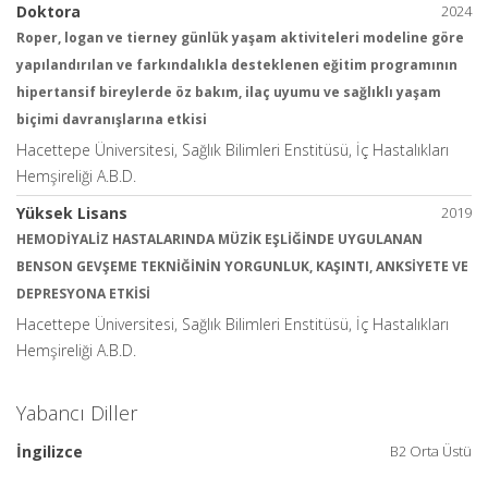
Doktora
2024
Roper, logan ve tierney günlük yaşam aktiviteleri modeline göre
yapılandırılan ve farkındalıkla desteklenen eğitim programının
hipertansif bireylerde öz bakım, ilaç uyumu ve sağlıklı yaşam
biçimi davranışlarına etkisi
Hacettepe Üniversitesi, Sağlık Bilimleri Enstitüsü, İç Hastalıkları
Hemşireliği A.B.D.
Yüksek Lisans
2019
HEMODİYALİZ HASTALARINDA MÜZİK EŞLİĞİNDE UYGULANAN
BENSON GEVŞEME TEKNİĞİNİN YORGUNLUK, KAŞINTI, ANKSİYETE VE
DEPRESYONA ETKİSİ
Hacettepe Üniversitesi, Sağlık Bilimleri Enstitüsü, İç Hastalıkları
Hemşireliği A.B.D.
Yabancı Diller
İngilizce
B2 Orta Üstü