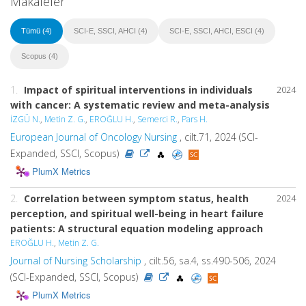
Makaleler
Tümü (4)
SCI-E, SSCI, AHCI (4)
SCI-E, SSCI, AHCI, ESCI (4)
Scopus (4)
1.
Impact of spiritual interventions in individuals
2024
with cancer: A systematic review and meta-analysis
İZGÜ N.
,
Metin Z. G.
,
EROĞLU H.
,
Semerci R.
,
Pars H.
European Journal of Oncology Nursing
, cilt.71, 2024 (SCI-
Expanded, SSCI, Scopus)
PlumX Metrics
2.
Correlation between symptom status, health
2024
perception, and spiritual well-being in heart failure
patients: A structural equation modeling approach
EROĞLU H.
,
Metin Z. G.
Journal of Nursing Scholarship
, cilt.56, sa.4, ss.490-506, 2024
(SCI-Expanded, SSCI, Scopus)
PlumX Metrics