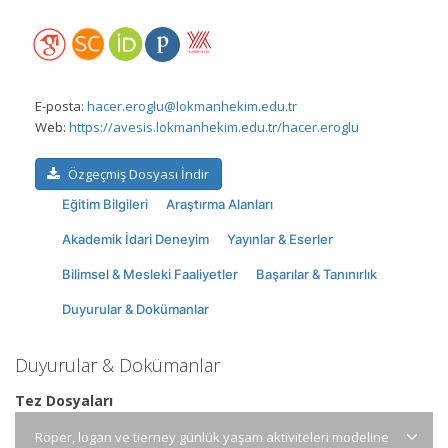
E-posta:
hacer.eroglu@lokmanhekim.edu.tr
Web:
https://avesis.lokmanhekim.edu.tr/hacer.eroglu
Özgeçmiş Dosyası İndir
Eğitim Bilgileri
Araştırma Alanları
Akademik İdari Deneyim
Yayınlar & Eserler
Bilimsel & Mesleki Faaliyetler
Başarılar & Tanınırlık
Duyurular & Dokümanlar
Duyurular & Dokümanlar
Tez Dosyaları
Roper, logan ve tierney günlük yaşam aktiviteleri modeline