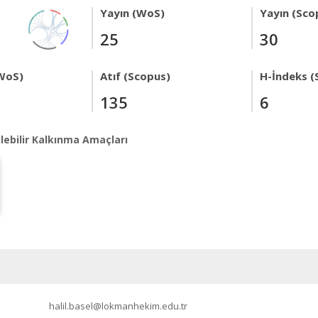
Yayın (WoS)
Yayın (Sco
25
30
WoS)
Atıf (Scopus)
H-İndeks (
135
6
lebilir Kalkınma Amaçları
halil.basel@lokmanhekim.edu.tr