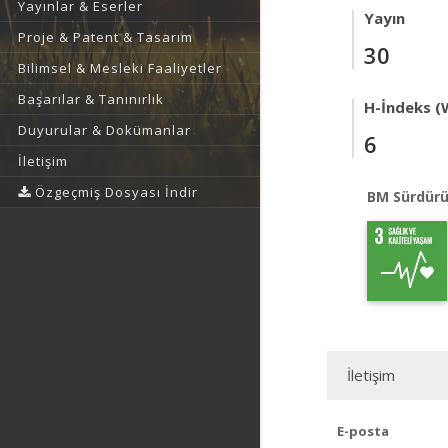
Yayınlar & Eserler
Yayın
Proje & Patent & Tasarım
30
Bilimsel & Mesleki Faaliyetler
Başarılar & Tanınırlık
H-İndeks (
Duyurular & Dokümanlar
6
İletişim
Özgeçmiş Dosyası İndir
BM Sürdürü
İletişim
E-posta