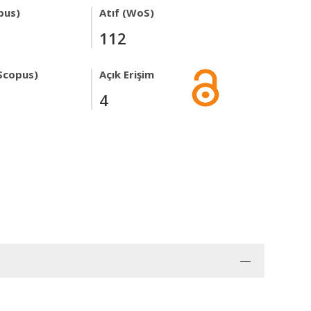
pus)
Atıf (WoS)
112
Scopus)
Açık Erişim
4