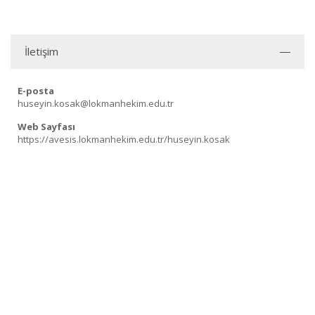
İletişim
E-posta
huseyin.kosak@lokmanhekim.edu.tr
Web Sayfası
https://avesis.lokmanhekim.edu.tr/huseyin.kosak