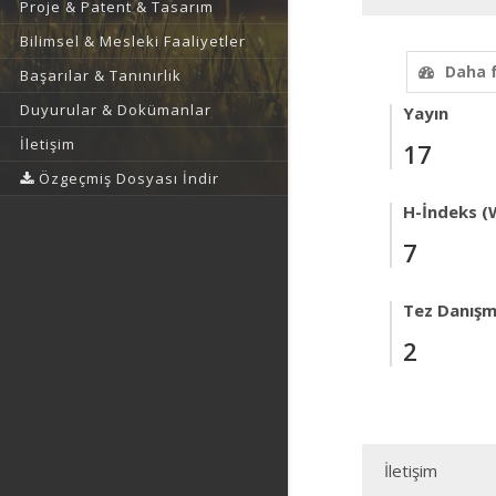
Proje & Patent & Tasarım
Bilimsel & Mesleki Faaliyetler
Daha 
Başarılar & Tanınırlık
Duyurular & Dokümanlar
Yayın
İletişim
17
Özgeçmiş Dosyası İndir
H-İndeks (
7
Tez Danışm
2
İletişim