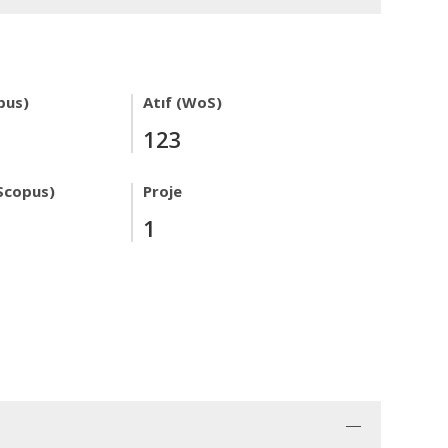
pus)
Atıf (WoS)
123
Scopus)
Proje
1