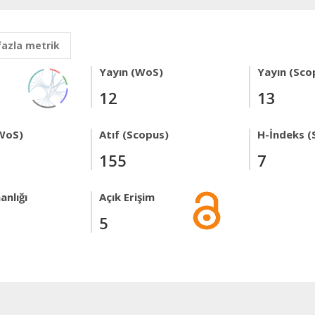
fazla metrik
Yayın (WoS)
Yayın (Sco
12
13
WoS)
Atıf (Scopus)
H-İndeks (
155
7
anlığı
Açık Erişim
5