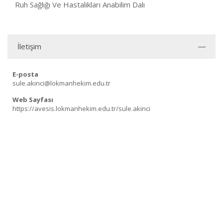
Ruh Sağlığı Ve Hastalıkları Anabilim Dalı
İletişim
E-posta
sule.akinci@lokmanhekim.edu.tr
Web Sayfası
https://avesis.lokmanhekim.edu.tr/sule.akinci