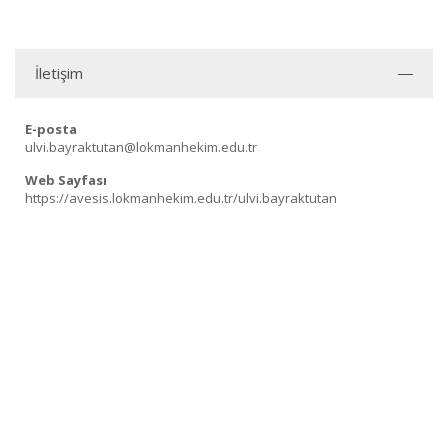
İletişim
E-posta
ulvi.bayraktutan@lokmanhekim.edu.tr
Web Sayfası
https://avesis.lokmanhekim.edu.tr/ulvi.bayraktutan