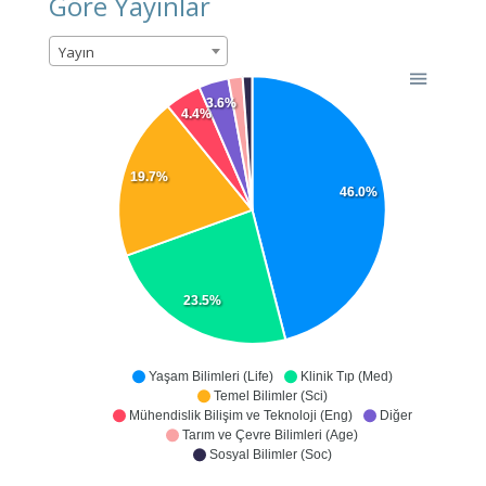
Göre Yayınlar
Yayın
3.6%
4.4%
19.7%
46.0%
23.5%
Yaşam Bilimleri (Life)
Klinik Tıp (Med)
Temel Bilimler (Sci)
Mühendislik Bilişim ve Teknoloji (Eng)
Diğer
Tarım ve Çevre Bilimleri (Age)
Sosyal Bilimler (Soc)