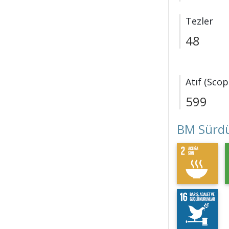
Tezler
48
Atıf (Scop
599
BM Sürdü