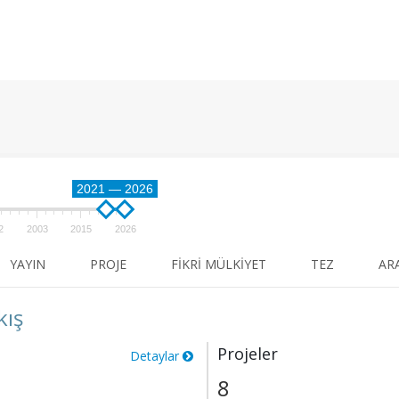
2021 — 2026
2
2003
2015
2026
YAYIN
PROJE
FIKRI MÜLKIYET
TEZ
AR
kış
Projeler
Detaylar
8