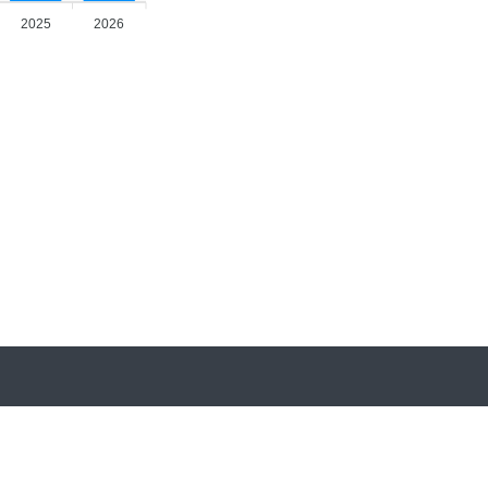
2025
2026
İletişim Bilgileri
Söğütözü Mh. 2179 Cd. No: 6