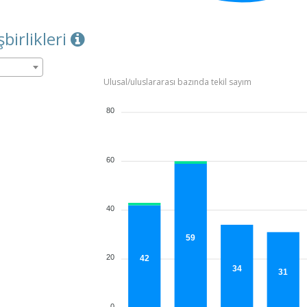
şbirlikleri
Ulusal/uluslararası bazında tekil sayım
80
60
40
59
20
42
34
31
0