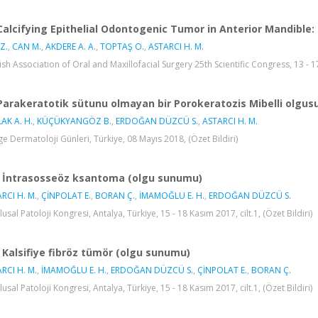
Calcifying Epithelial Odontogenic Tumor in Anterior Mandible:
Z.
,
CAN M.
,
AKDERE A. A.
,
TOPTAŞ O.
,
ASTARCI H. M.
ish Association of Oral and Maxillofacial Surgery 25th Scientific Congress, 13 - 17
Parakeratotik sütunu olmayan bir Porokeratozis Mibelli olgus
AK A. H.
,
KÜÇÜKYANGÖZ B.
,
ERDOĞAN DÜZCÜ S.
,
ASTARCI H. M.
ge Dermatoloji Günleri, Türkiye, 08 Mayıs 2018, (Özet Bildiri)
İntrasosseöz ksantoma (olgu sunumu)
RCI H. M.
,
ÇİNPOLAT E.
,
BORAN Ç.
,
İMAMOĞLU E. H.
,
ERDOĞAN DÜZCÜ S.
lusal Patoloji Kongresi, Antalya, Türkiye, 15 - 18 Kasım 2017, cilt.1, (Özet Bildiri)
Kalsifiye fibröz tümör (olgu sunumu)
RCI H. M.
,
İMAMOĞLU E. H.
,
ERDOĞAN DÜZCÜ S.
,
ÇİNPOLAT E.
,
BORAN Ç.
lusal Patoloji Kongresi, Antalya, Türkiye, 15 - 18 Kasım 2017, cilt.1, (Özet Bildiri)