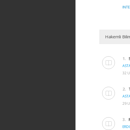
INT
Hakemli Bili
1.
ASTA
32 U
2.
ASTA
29 U
3.
ERD