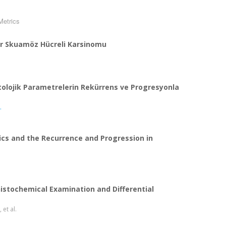
etrics
mer Skuamöz Hücreli Karsinomu
olojik Parametrelerin Rekürrens ve Progresyonla
.
ics and the Recurrence and Progression in
stochemical Examination and Differential
, et al.