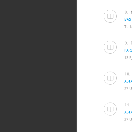
8.
BAŞ 
Turk
9.
PARL
13.E
10.
ASTA
27.U
11.
ASTA
27.U