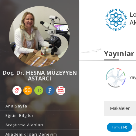
L
A
Yayınlar
Doç. Dr. HESNA MÜZEYYEN
Yay
ASTARCI
Ana Sayfa
Makaleler
Eğitim Bilgileri
Araştırma Alanları
Tümü (14)
Akademik İdari Deneyim