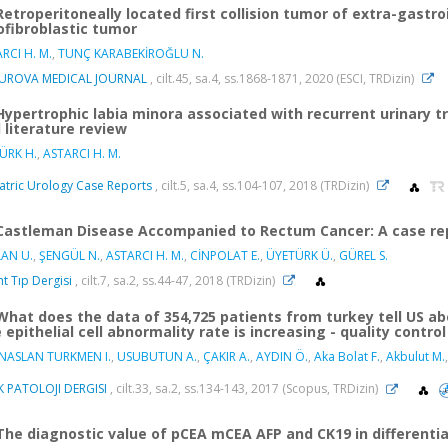
Retroperitoneally located first collision tumor of extra-gastr
fibroblastic tumor
RCI H. M.
,
TUNÇ KARABEKİROĞLU N.
UROVA MEDICAL JOURNAL
, cilt.45, sa.4, ss.1868-1871, 2020 (ESCI, TRDizin)
Hypertrophic labia minora associated with recurrent urinary t
 literature review
ÜRK H.
,
ASTARCI H. M.
atric Urology Case Reports
, cilt.5, sa.4, ss.104-107, 2018 (TRDizin)
Castleman Disease Accompanied to Rectum Cancer: A case re
LAN U.
,
ŞENGÜL N.
,
ASTARCI H. M.
,
CİNPOLAT E.
,
ÜYETÜRK Ü.
,
GÜREL S.
t Tıp Dergisi
, cilt.7, sa.2, ss.44-47, 2018 (TRDizin)
What does the data of 354,725 patients from turkey tell US abo
 epithelial cell abnormality rate is increasing - quality contro
INASLAN TURKMEN I.
,
USUBUTUN A.
,
ÇAKIR A.
,
AYDIN Ö.
,
Aka Bolat F.
,
Akbulut M.
 PATOLOJI DERGISI
, cilt.33, sa.2, ss.134-143, 2017 (Scopus, TRDizin)
The diagnostic value of pCEA mCEA AFP and CK19 in differenti