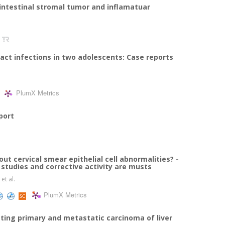
ointestinal stromal tumor and inflamatuar
ract infections in two adolescents: Case reports
PlumX Metrics
port
ut cervical smear epithelial cell abnormalities? -
l studies and corrective activity are musts
, et al.
PlumX Metrics
ating primary and metastatic carcinoma of liver