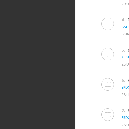
29 U
4.
ASTA
8 Si
5.
KÖSE
28.U
6.
ERD
28 u
7.
ERD
28.U