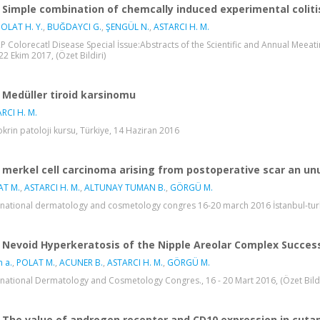
Simple combination of chemcally induced experimental coliti
OLAT H. Y.
,
BUĞDAYCI G.
,
ŞENGÜL N.
,
ASTARCI H. M.
P Colorecatl Disease Special İssue:Abstracts of the Scientific and Annual Meeat
 22 Ekim 2017, (Özet Bildiri)
Medüller tiroid karsinomu
RCI H. M.
krin patoloji kursu, Türkiye, 14 Haziran 2016
merkel cell carcinoma arising from postoperative scar an un
AT M.
,
ASTARCI H. M.
,
ALTUNAY TUMAN B.
,
GÖRGÜ M.
rnational dermatology and cosmetology congres 16-20 march 2016 İstanbul-turk
Nevoid Hyperkeratosis of the Nipple Areolar Complex Succes
n a.
,
POLAT M.
,
ACUNER B.
,
ASTARCI H. M.
,
GÖRGÜ M.
rnational Dermatology and Cosmetology Congres., 16 - 20 Mart 2016, (Özet Bildi
The value of androgen receptor and CD10 expression in cuta