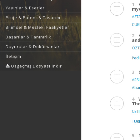
1.
Yayınlar & Eserler
myo
ASTA
Proje & Patent & Tasarım
CUK
Bilimsel & Mesleki Faaliyetler
2.
Başarılar & Tanınırlık
and
Duyurular & Dokümanlar
ÖZT
İletişim
Pedi
Özgeçmiş Dosyası İndir
3.
ARS
Aban
4.
The
CET
TURK
5.