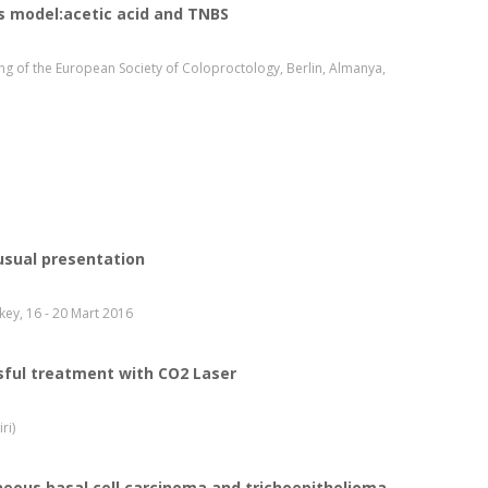
s model:acetic acid and TNBS
ing of the European Society of Coloproctology, Berlin, Almanya,
usual presentation
ey, 16 - 20 Mart 2016
sful treatment with CO2 Laser
ri)
neous basal cell carcinoma and trichoepithelioma