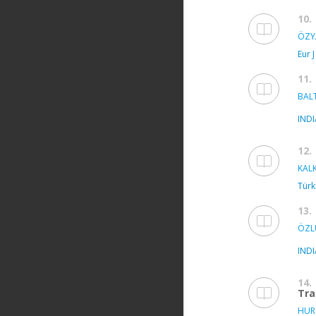
10.
ÖZY
Eur J
11.
BALT
IND
12.
KAL
Türk
13.
ÖZLÜ
IND
14.
Tra
HURİ