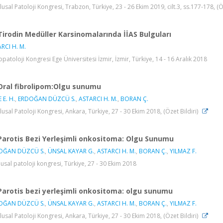
lusal Patoloji Kongresi, Trabzon, Türkiye, 23 - 26 Ekim 2019, cilt.3, ss.177-178, (Ö
Tirodin Medüller Karsinomalarında İİAS Bulguları
RCI H. M.
topatoloji Kongresi Ege Üniversitesi İzmir, İzmir, Türkiye, 14 - 16 Aralık 2018
Oral fibrolipom:Olgu sunumu
 E. H.
,
ERDOĞAN DÜZCÜ S.
,
ASTARCI H. M.
,
BORAN Ç.
lusal Patoloji Kongresi, Ankara, Türkiye, 27 - 30 Ekim 2018, (Özet Bildiri)
Parotis Bezi Yerleşimli onkositoma: Olgu Sunumu
OĞAN DÜZCÜ S.
,
ÜNSAL KAYAR G.
,
ASTARCI H. M.
,
BORAN Ç.
,
YILMAZ F.
lusal patoloji kongresi, Türkiye, 27 - 30 Ekim 2018
Parotis bezi yerleşimli onkositoma: olgu sunumu
OĞAN DÜZCÜ S.
,
ÜNSAL KAYAR G.
,
ASTARCI H. M.
,
BORAN Ç.
,
YILMAZ F.
lusal Patoloji Kongresi, Ankara, Türkiye, 27 - 30 Ekim 2018, (Özet Bildiri)