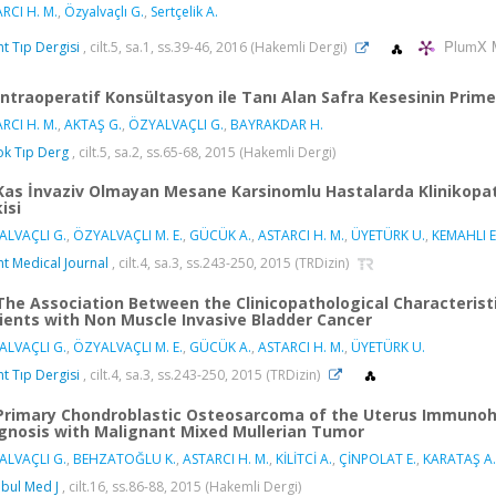
RCI H. M.
,
Özyalvaçlı G.
,
Sertçelik A.
PlumX M
t Tıp Dergisi
, cilt.5, sa.1, ss.39-46, 2016 (Hakemli Dergi)
İntraoperatif Konsültasyon ile Tanı Alan Safra Kesesinin Pri
RCI H. M.
,
AKTAŞ G.
,
ÖZYALVAÇLI G.
,
BAYRAKDAR H.
k Tıp Derg
, cilt.5, sa.2, ss.65-68, 2015 (Hakemli Dergi)
Kas İnvaziv Olmayan Mesane Karsinomlu Hastalarda Klinikopat
kisi
ALVAÇLI G.
,
ÖZYALVAÇLI M. E.
,
GÜCÜK A.
,
ASTARCI H. M.
,
ÜYETÜRK U.
,
KEMAHLI E
t Medical Journal
, cilt.4, sa.3, ss.243-250, 2015 (TRDizin)
The Association Between the Clinicopathological Characterist
ients with Non Muscle Invasive Bladder Cancer
ALVAÇLI G.
,
ÖZYALVAÇLI M. E.
,
GÜCÜK A.
,
ASTARCI H. M.
,
ÜYETÜRK U.
t Tıp Dergisi
, cilt.4, sa.3, ss.243-250, 2015 (TRDizin)
Primary Chondroblastic Osteosarcoma of the Uterus Immunohi
gnosis with Malignant Mixed Mullerian Tumor
ALVAÇLI G.
,
BEHZATOĞLU K.
,
ASTARCI H. M.
,
KİLİTCİ A.
,
ÇİNPOLAT E.
,
KARATAŞ A.
nbul Med J
, cilt.16, ss.86-88, 2015 (Hakemli Dergi)