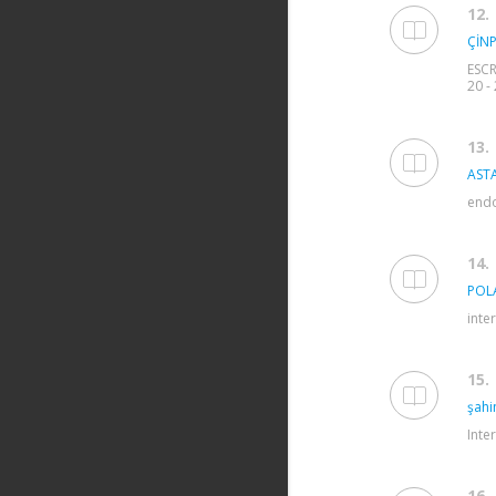
12.
ÇİNP
ESCR
20 -
13.
ASTA
endo
14.
POL
inte
15.
şahi
Inte
16.