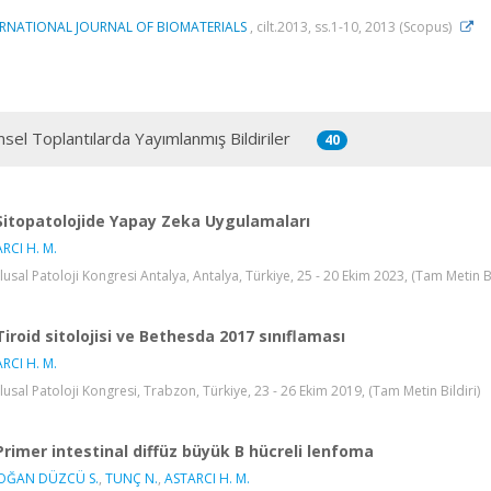
ERNATIONAL JOURNAL OF BIOMATERIALS
, cilt.2013, ss.1-10, 2013 (Scopus)
msel Toplantılarda Yayımlanmış Bildiriler
40
Sitopatolojide Yapay Zeka Uygulamaları
RCI H. M.
lusal Patoloji Kongresi Antalya, Antalya, Türkiye, 25 - 20 Ekim 2023, (Tam Metin Bi
Tiroid sitolojisi ve Bethesda 2017 sınıflaması
RCI H. M.
lusal Patoloji Kongresi, Trabzon, Türkiye, 23 - 26 Ekim 2019, (Tam Metin Bildiri)
Primer intestinal diffüz büyük B hücreli lenfoma
OĞAN DÜZCÜ S.
,
TUNÇ N.
,
ASTARCI H. M.