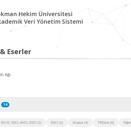
okman Hekim Üniversitesi
kademik Veri Yönetim Sistemi
 & Eserler
ın Ağı
14
SCI-E, SSCI, AHCI, ESCI (1)
ESCI (1)
Scopus (4)
TRDizin (6)
Diğer