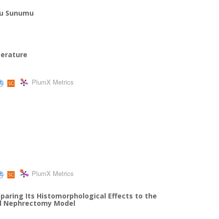
gu Sunumu
terature
PlumX Metrics
PlumX Metrics
ring Its Histomorphological Effects to the
ial Nephrectomy Model