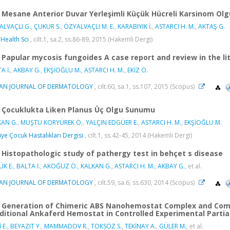
Mesane Anterior Duvar Yerleşimli Küçük Hücreli Karsinom Ol
ALVAÇLI G.
,
ÇUKUR S.
,
ÖZYALVAÇLI M. E.
,
KARABIYIK İ.
,
ASTARCI H. M.
,
AKTAŞ G.
 Health Sci
, cilt.1, sa.2, ss.86-89, 2015 (Hakemli Dergi)
Papular mycosis fungoides A case report and review in the li
A İ.
,
AKBAY G.
,
EKŞİOĞLU M.
,
ASTARCI H. M.
,
EKİZ Ö.
IAN JOURNAL OF DERMATOLOGY
, cilt.60, sa.1, ss.107, 2015 (Scopus)
Çocuklukta Liken Planus Üç Olgu Sunumu
KAN G.
,
MUŞTU KORYÜREK Ö.
,
YALÇIN EDGÜER E.
,
ASTARCI H. M.
,
EKŞİOĞLU M.
iye Çocuk Hastalıkları Dergisi
, cilt.1, ss.42-45, 2014 (Hakemli Dergi)
Histopathologic study of pathergy test in behçet s disease
K E.
,
BALTA İ.
,
AKOĞUZ Ö.
,
KALKAN G.
,
ASTARCI H. M.
,
AKBAY G.
, et al.
IAN JOURNAL OF DERMATOLOGY
, cilt.59, sa.6, ss.630, 2014 (Scopus)
Generation of Chimeric ABS Nanohemostat Complex and Compa
ditional Ankaferd Hemostat in Controlled Experimental Part
 E.
,
BEYAZIT Y.
,
MAMMADOV R.
,
TOKSÖZ S.
,
TEKİNAY A.
,
GÜLER M.
, et al.