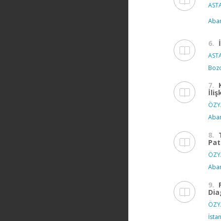
ASTA
Aban
6.
ASTA
Bozo
7.
İliş
ÖZY
Aban
8.
Pat
ÖZY
Aban
9.
Dia
ÖZY
İsta