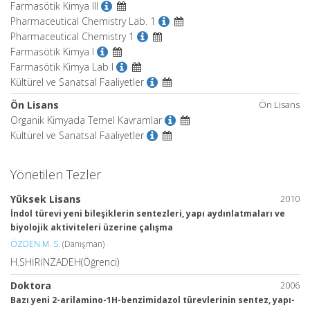
Farmasötik Kimya III
Pharmaceutical Chemistry Lab. 1
Pharmaceutical Chemistry 1
Farmasötik Kimya I
Farmasötik Kimya Lab I
Kültürel ve Sanatsal Faaliyetler
Ön Lisans
Ön Lisans
Organik Kimyada Temel Kavramlar
Kültürel ve Sanatsal Faaliyetler
Yönetilen Tezler
Yüksek Lisans
2010
İndol türevi yeni bileşiklerin sentezleri, yapı aydınlatmaları ve
biyolojik aktiviteleri üzerine çalışma
ÖZDEN M. S.
(Danışman)
H.SHİRİNZADEH(Öğrenci)
Doktora
2006
Bazı yeni 2-arilamino-1H-benzimidazol türevlerinin sentez, yapı-