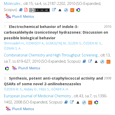
Molecules
, cilt.15, sa.4, ss.2187-2202, 2010 (SCI-Expanded,
Scopus)
PlumX Metrics
7.
Electrochemical behavior of indole-3-
2010
carboxaldehyde izonicotinoyl hydrazones: Discussion on
possible biological behavior
Shirinzadeh H.
,
OZANSOY A.
,
GÜMÜŞTAŞ M.
,
SÜZEN S.
,
ÖZDEN M. S.
,
ÖZKAN S. A.
Combinatorial Chemistry and High Throughput Screening
, cilt.13,
sa.7, ss.619-627, 2010 (SCI-Expanded, Scopus)
PlumX Metrics
8.
Synthesis, potent anti-staphylococcal activity and
2008
QSARs of some novel 2-anilinobenzazoles
ÖZDEN M. S.
,
Atabey D.
,
Yildiz S.
,
GÖKER A. H.
European Journal of Medicinal Chemistry
, cilt.43, sa.7, ss.1390-
1402, 2008 (SCI-Expanded, Scopus)
PlumX Metrics