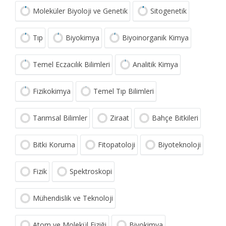
Moleküler Biyoloji ve Genetik
Sitogenetik
Tıp
Biyokimya
Biyoinorganik Kimya
Temel Eczacılık Bilimleri
Analitik Kimya
Fizikokimya
Temel Tıp Bilimleri
Tarımsal Bilimler
Ziraat
Bahçe Bitkileri
Bitki Koruma
Fitopatoloji
Biyoteknoloji
Fizik
Spektroskopi
Mühendislik ve Teknoloji
Atom ve Molekül Fiziği
Biyokimya