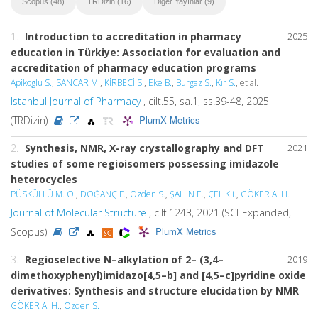
Scopus (48)
TRDizin (16)
Diğer Yayınlar (9)
1.
Introduction to accreditation in pharmacy
2025
education in Türkiye: Association for evaluation and
accreditation of pharmacy education programs
Apikoglu S.
,
SANCAR M.
,
KİRBECİ S.
,
Eke B.
,
Burgaz S.
,
Kır S.
, et al.
Istanbul Journal of Pharmacy
, cilt.55, sa.1, ss.39-48, 2025
PlumX Metrics
(TRDizin)
2.
Synthesis, NMR, X-ray crystallography and DFT
2021
studies of some regioisomers possessing imidazole
heterocycles
PÜSKÜLLÜ M. O.
,
DOĞANÇ F.
,
Ozden S.
,
ŞAHİN E.
,
ÇELİK İ.
,
GÖKER A. H.
Journal of Molecular Structure
, cilt.1243, 2021 (SCI-Expanded,
PlumX Metrics
Scopus)
3.
Regioselective N–alkylation of 2– (3,4–
2019
dimethoxyphenyl)imidazo[4,5–b] and [4,5–c]pyridine oxide
derivatives: Synthesis and structure elucidation by NMR
GÖKER A. H.
,
Ozden S.