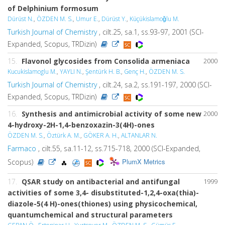
of Delphinium formosum
Dürüst N.
,
ÖZDEN M. S.
,
Umur E.
,
Dürüst Y.
,
Küçükislamoǧlu M.
Turkish Journal of Chemistry
, cilt.25, sa.1, ss.93-97, 2001 (SCI-
Expanded, Scopus, TRDizin)
15.
Flavonol glycosides from Consolida armeniaca
2000
Kucukislamoglu M.
,
YAYLI N.
,
Şentürk H. B.
,
Genç H.
,
ÖZDEN M. S.
Turkish Journal of Chemistry
, cilt.24, sa.2, ss.191-197, 2000 (SCI-
Expanded, Scopus, TRDizin)
16.
Synthesis and antimicrobial activity of some new
2000
4-hydroxy-2H-1,4-benzoxazin-3(4H)-ones
ÖZDEN M. S.
,
Öztürk A. M.
,
GÖKER A. H.
,
ALTANLAR N.
Farmaco
, cilt.55, sa.11-12, ss.715-718, 2000 (SCI-Expanded,
PlumX Metrics
Scopus)
17.
QSAR study on antibacterial and antifungal
1999
activities of some 3,4- disubstituted-1,2,4-oxa(thia)-
diazole-5(4 H)-ones(thiones) using physicochemical,
quantumchemical and structural parameters