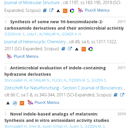
Journal of Molecular Structure
, cilt.1197, ss.183-195, 2019 (SCI-
PlumX Metrics
Expanded, Scopus)
4.
Synthesis of some new 1H-benzimidazole-2-
2011
carboxamido derivatives and their antimicrobial activitiy
ÖZDEN M. S.
,
Usta F.
,
ALTANLAR N.
,
GÖKER A. H.
Journal of Heterocyclic Chemistry
, cilt.48, sa.6, ss.1317-1322,
2011 (SCI-Expanded, Scopus)
PlumX Metrics
5.
Antimicrobial evaluation of indole-containing
2011
hydrazone derivatives
Shirinzadeh H.
,
ALTANLAR N.
,
YÜCEL N.
,
ÖZDEN M. S.
,
SÜZEN S.
Zeitschrift fur Naturforschung - Section C Journal of Biosciences
,
cilt.66 C, sa.7-8, ss.340-344, 2011 (SCI-Expanded, Scopus)
PlumX Metrics
6.
Novel indole-based analogs of melatonin:
2010
Synthesis and in vitro antioxidant activity studies
Shirinzadeh H.
,
Eren B.
,
Gurer-Orhan H.
,
Suzen S.
,
ÖZDEN M. S.