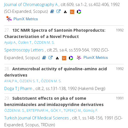
Journal of Chromatography A
, cilt.609, sa.1-2, ss.402-406, 1992
(SCI-Expanded, Scopus)
PlumX Metrics
27.
13C NMR Spectra of Santonin Photoproducts:
1992
Characterization of a Novel Product
Ayalp A.
,
Özden T.
,
ÖZDEN M. S.
Spectroscopy Letters
, cilt.25, sa.4, ss.559-564, 1992 (SCI-
PlumX Metrics
Expanded, Scopus)
28.
Antımıcrobıal activity of quinoline-amino acid
1992
derivatives
AYALP A.
,
ÖZDEN S. T.
,
ÖZDEN M. S.
Doğa T J Pharm
, cilt.2, ss.131-138, 1992 (Hakemli Dergi)
29.
Substıtuent effects on pka of some
1991
benzimidazoles and imidazopyridine derivatives
ÖZDEN M. S.
,
ERTEPINAR H.
,
GÖK Y.
,
TÜFEKÇİ M.
,
Gümüş F.
Turkish Journal Of Medical Sciences
, cilt.1, ss.148-156, 1991 (SCI-
Expanded, Scopus, TRDizin)