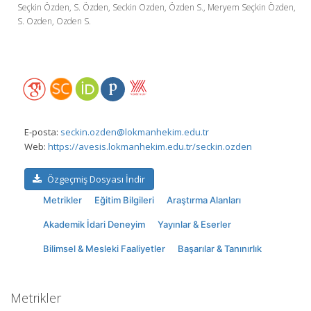
Seçkin Özden, S. Özden, Seckin Ozden, Özden S., Meryem Seçkin Özden,
S. Ozden, Ozden S.
E-posta:
seckin.ozden@lokmanhekim.edu.tr
Web:
https://avesis.lokmanhekim.edu.tr/seckin.ozden
Özgeçmiş Dosyası İndir
Metrikler
Eğitim Bilgileri
Araştırma Alanları
Akademik İdari Deneyim
Yayınlar & Eserler
Bilimsel & Mesleki Faaliyetler
Başarılar & Tanınırlık
Metrikler