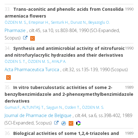
33.
Trans-aconitic and phenolic acids from Consolida
1990
armeniaca flowers
ÖZDEN M. S.
,
Ertepinar H.
,
Senturk H.
,
Durust N.
,
Beyazoglu O.
Pharmazie
, cilt.45, sa.10, ss.803-804, 1990 (SCI-Expanded,
Scopus)
34.
Synthesis and antimicrobial activity of nitrofuroic
1990
and nitrofurylacrylic hydrazides and their derivatives
ÖZDEN S. T.
,
ÖZDEN M. S.
,
AYALP A.
Acta Pharmaceutica Turcica
, cilt.32, ss.135-139, 1990 (Scopus)
35.
In vitro tuberculostatic activities of some 2-
1989
benzylbenzimidazole and 2-phenoxymethylbenzimidazole
derivatives
Gumus F.
,
ALTUNTAŞ T.
,
Saygun N.
,
Ozden T.
,
ÖZDEN M. S.
Journal de Pharmacie de Belgique
, cilt.44, sa.6, ss.398-402, 1989
(SCI-Expanded, Scopus)
36.
Biological activities of some 1,2,4-triazoles and
1989