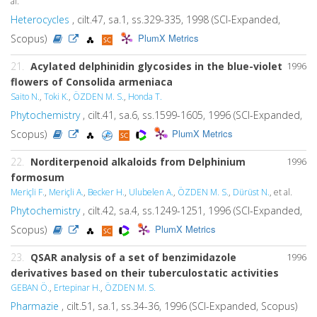
al.
Heterocycles
, cilt.47, sa.1, ss.329-335, 1998 (SCI-Expanded,
PlumX Metrics
Scopus)
21.
Acylated delphinidin glycosides in the blue-violet
1996
flowers of Consolida armeniaca
Saito N.
,
Toki K.
,
ÖZDEN M. S.
,
Honda T.
Phytochemistry
, cilt.41, sa.6, ss.1599-1605, 1996 (SCI-Expanded,
PlumX Metrics
Scopus)
22.
Norditerpenoid alkaloids from Delphinium
1996
formosum
Meriçli F.
,
Meriçli A.
,
Becker H.
,
Ulubelen A.
,
ÖZDEN M. S.
,
Dürüst N.
, et al.
Phytochemistry
, cilt.42, sa.4, ss.1249-1251, 1996 (SCI-Expanded,
PlumX Metrics
Scopus)
23.
QSAR analysis of a set of benzimidazole
1996
derivatives based on their tuberculostatic activities
GEBAN Ö.
,
Ertepinar H.
,
ÖZDEN M. S.
Pharmazie
, cilt.51, sa.1, ss.34-36, 1996 (SCI-Expanded, Scopus)