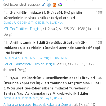
(SCI-Expanded, Scopus)
40.
2-alkil-3h-imidazo (4, 5-b) ve(4, 5-c) piridin
1988
türevlerinin in vitro antibakteriyel etkileri
Gümüş F.
,
ÖZDEN S. T.
,
ÖZDEN M. S.
,
AKIN A.
KTÜ Tıp Fakültesi Dergisi
, cilt.2, sa.2, ss.225-231, 1988 (Hakemli
Dergi)
41.
Antihistaminik Etkili 2-(p-Sübstitüefenil)-3H-
1988
İmidazo (4, 5-c) Piridin Türevleri Üzerinde Kantitatif Yapi-
Etki İlişkisi
ÖZDEN M. S.
,
ÖZDEN S. T.
,
Gümüş F.
,
ERAR M. A.
FABAD Farmasötik Bilimler Dergisi
, cilt.13, ss.299-309, 1988
(Hakemli Dergi)
42.
1,5,4’-Trisübsritüe-2-Benzilbenzimidazol Türevleri
1987
Üzerinde Yapı-Etki İlişkileri Yönünden Araştırmalar-I. Bazı
5,4’-Disübstitüe-2-benzilbenzimidazol Türevlerinin
Sentez, Yapı Açıklamaları ve Mikrobiyolojik Etkileri
ÖZDEN M. S.
,
ÖZDEN S. T.
,
Gümüş F.
,
AKIN A.
Ankara Üniversitesi Eczacılık Fakültesi Dergisi
, cilt.17, ss.1-10,