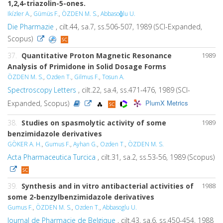
1,2,4-triazolin-5-ones.
Ikízler A.
,
Gümüs F.
,
ÖZDEN M. S.
,
Abbasoǧlu U.
Die Pharmazie
, cilt.44, sa.7, ss.506-507, 1989 (SCI-Expanded,
Scopus)
37.
Quantitative Proton Magnetic Resonance
1989
Analysis of Primidone in Solid Dosage Forms
ÖZDEN M. S.
,
Ozden T.
,
Gilmus F.
,
Tosun A.
Spectroscopy Letters
, cilt.22, sa.4, ss.471-476, 1989 (SCI-
PlumX Metrics
Expanded, Scopus)
38.
Studies on spasmolytic activity of some
1989
benzimidazole derivatives
GÖKER A. H.
,
Gumus F.
,
Ayhan G.
,
Ozden T.
,
ÖZDEN M. S.
Acta Pharmaceutica Turcica
, cilt.31, sa.2, ss.53-56, 1989 (Scopus)
39.
Synthesis and in vitro antibacterial activities of
1988
some 2-benzylbenzimidazole derivatives
Gumus F.
,
ÖZDEN M. S.
,
Ozden T.
,
Abbasoglu U.
Journal de Pharmacie de Belgique
, cilt.43, sa.6, ss.450-454, 1988