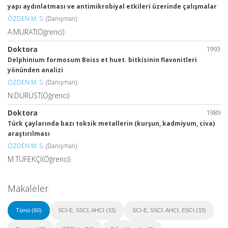
yapı aydınlatması ve antimikrobiyal etkileri üzerinde çalışmalar
ÖZDEN M. S.
(Danışman)
A.MURAT(Öğrenci)
Doktora
1993
Delphinium formosum Boiss et huet. bitkisinin flavonitleri
yönünden analizi
ÖZDEN M. S.
(Danışman)
N.DÜRÜST(Öğrenci)
Doktora
1989
Türk çaylarında bazı toksik metallerin (kurşun, kadmiyum, civa)
araştırılması
ÖZDEN M. S.
(Danışman)
M.TÜFEKÇİ(Öğrenci)
Makaleler
Tümü (60)
SCI-E, SSCI, AHCI (33)
SCI-E, SSCI, AHCI, ESCI (33)