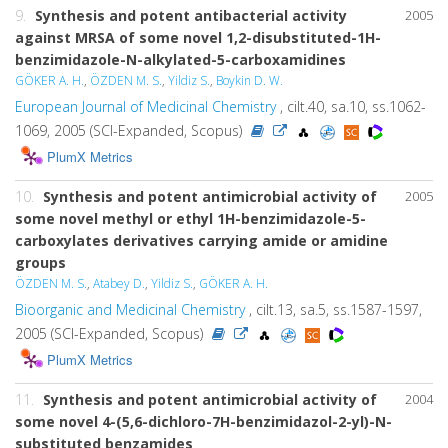
9.
Synthesis and potent antibacterial activity
2005
against MRSA of some novel 1,2-disubstituted-1H-
benzimidazole-N-alkylated-5-carboxamidines
GÖKER A. H.
,
ÖZDEN M. S.
,
Yildiz S.
,
Boykin D. W.
European Journal of Medicinal Chemistry
, cilt.40, sa.10, ss.1062-
1069, 2005 (SCI-Expanded, Scopus)
PlumX Metrics
10.
Synthesis and potent antimicrobial activity of
2005
some novel methyl or ethyl 1H-benzimidazole-5-
carboxylates derivatives carrying amide or amidine
groups
ÖZDEN M. S.
,
Atabey D.
,
Yildiz S.
,
GÖKER A. H.
Bioorganic and Medicinal Chemistry
, cilt.13, sa.5, ss.1587-1597,
2005 (SCI-Expanded, Scopus)
PlumX Metrics
11.
Synthesis and potent antimicrobial activity of
2004
some novel 4-(5,6-dichloro-7H-benzimidazol-2-yl)-N-
substituted benzamides