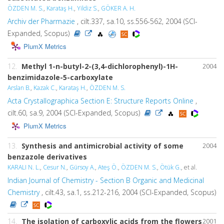
ÖZDEN M. S.
,
Karataş H.
,
Yildiz S.
,
GÖKER A. H.
Archiv der Pharmazie
, cilt.337, sa.10, ss.556-562, 2004 (SCI-
Expanded, Scopus)
PlumX Metrics
12.
Methyl 1-n-butyl-2-(3,4-dichlorophenyl)-1H-
2004
benzimidazole-5-carboxylate
Arslan B.
,
Kazak C.
,
Karataş H.
,
ÖZDEN M. S.
Acta Crystallographica Section E: Structure Reports Online
,
cilt.60, sa.9, 2004 (SCI-Expanded, Scopus)
PlumX Metrics
13.
Synthesis and antimicrobial activity of some
2004
benzazole derivatives
KARALI N. L.
,
Cesur N.
,
Gürsoy A.
,
Ateş Ö.
,
ÖZDEN M. S.
,
Ötük G.
, et al.
Indian Journal of Chemistry - Section B Organic and Medicinal
Chemistry
, cilt.43, sa.1, ss.212-216, 2004 (SCI-Expanded, Scopus)
14.
The isolation of carboxylic acids from the flowers
2001