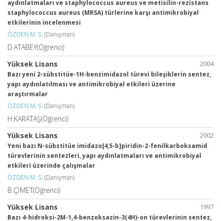
aydınlatmaları ve staphylococcus aureus ve metisilin-rezistans
staphylococcus aureus (MRSA) türlerine karşı antimikrobiyal
etkilerinin incelenmesi
ÖZDEN M. S.
(Danışman)
D.ATABEY(Öğrenci)
Yüksek Lisans
2004
Bazı yeni 2-sübstitüe-1H-benzimidazol türevi bileşiklerin sentez,
yapı aydınlatılması ve antimikrobiyal etkileri üzerine
araştırmalar
ÖZDEN M. S.
(Danışman)
H.KARATAŞ(Öğrenci)
Yüksek Lisans
2002
Yeni bazı N-sübstitüe imidazo[4,5-b]piridin-2-fenilkarboksamid
türevlerinin sentezleri, yapı aydınlatmaları ve antimikrobiyal
etkileri üzerinde çalışmalar
ÖZDEN M. S.
(Danışman)
B.ÇİMET(Öğrenci)
Yüksek Lisans
1997
Bazı 4-hidroksi-2M-1,4-benzoksazin-3(4H)-on türevlerinin sentez,