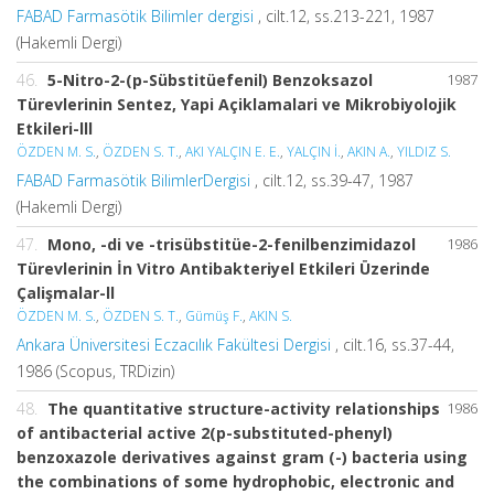
FABAD Farmasötik Bilimler dergisi
, cilt.12, ss.213-221, 1987
(Hakemli Dergi)
46.
5-Nitro-2-(p-Sübstitüefenil) Benzoksazol
1987
Türevlerinin Sentez, Yapi Açiklamalari ve Mikrobiyolojik
Etkileri-lll
ÖZDEN M. S.
,
ÖZDEN S. T.
,
AKI YALÇIN E. E.
,
YALÇIN İ.
,
AKIN A.
,
YILDIZ S.
FABAD Farmasötik BilimlerDergisi
, cilt.12, ss.39-47, 1987
(Hakemli Dergi)
47.
Mono, -di ve -trisübstitüe-2-fenilbenzimidazol
1986
Türevlerinin İn Vitro Antibakteriyel Etkileri Üzerinde
Çalişmalar-ll
ÖZDEN M. S.
,
ÖZDEN S. T.
,
Gümüş F.
,
AKIN S.
Ankara Üniversitesi Eczacılık Fakültesi Dergisi
, cilt.16, ss.37-44,
1986 (Scopus, TRDizin)
48.
The quantitative structure-activity relationships
1986
of antibacterial active 2(p-substituted-phenyl)
benzoxazole derivatives against gram (-) bacteria using
the combinations of some hydrophobic, electronic and