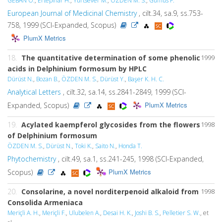
GEBAN Ö.
,
Ertepinar H.
,
Yurtsever M.
,
ÖZDEN M. S.
,
Gümüs F.
European Journal of Medicinal Chemistry
, cilt.34, sa.9, ss.753-
758, 1999 (SCI-Expanded, Scopus)
PlumX Metrics
18.
The quantitative determination of some phenolic
1999
acids in Delphinium formosum by HPLC
Dürüst N.
,
Bozan B.
,
ÖZDEN M. S.
,
Dürüst Y.
,
Başer K. H. C.
Analytical Letters
, cilt.32, sa.14, ss.2841-2849, 1999 (SCI-
PlumX Metrics
Expanded, Scopus)
19.
Acylated kaempferol glycosides from the flowers
1998
of Delphinium formosum
ÖZDEN M. S.
,
Dürüst N.
,
Toki K.
,
Saito N.
,
Honda T.
Phytochemistry
, cilt.49, sa.1, ss.241-245, 1998 (SCI-Expanded,
PlumX Metrics
Scopus)
20.
Consolarine, a novel norditerpenoid alkaloid from
1998
Consolida Armeniaca
Meriçli A. H.
,
Meriçli F.
,
Ulubelen A.
,
Desai H. K.
,
Joshi B. S.
,
Pelletier S. W.
, et