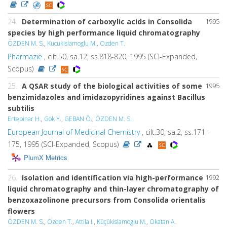
24.
Determination of carboxylic acids in Consolida
1995
species by high performance liquid chromatography
ÖZDEN M. S.
,
Kucukislamoglu M.
,
Ozden T.
Pharmazie
, cilt.50, sa.12, ss.818-820, 1995 (SCI-Expanded,
Scopus)
25.
A QSAR study of the biological activities of some
1995
benzimidazoles and imidazopyridines against Bacillus
subtilis
Ertepinar H.
,
Gök Y.
,
GEBAN Ö.
,
ÖZDEN M. S.
European Journal of Medicinal Chemistry
, cilt.30, sa.2, ss.171-
175, 1995 (SCI-Expanded, Scopus)
PlumX Metrics
26.
Isolation and identification via high-performance
1992
liquid chromatography and thin-layer chromatography of
benzoxazolinone precursors from Consolida orientalis
flowers
ÖZDEN M. S.
,
Özden T.
,
Attila I.
,
Küçükislamoglu M.
,
Okatan A.