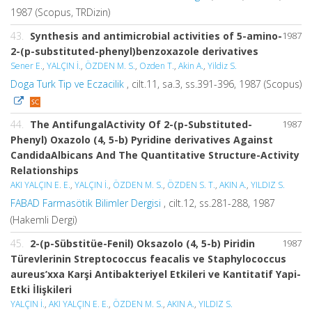
1987 (Scopus, TRDizin)
43.
Synthesis and antimicrobial activities of 5-amino-
1987
2-(p-substituted-phenyl)benzoxazole derivatives
Sener E.
,
YALÇIN İ.
,
ÖZDEN M. S.
,
Ozden T.
,
Akin A.
,
Yildiz S.
Doga Turk Tip ve Eczacilik
, cilt.11, sa.3, ss.391-396, 1987 (Scopus)
44.
The AntifungalActivity Of 2-(p-Substituted-
1987
Phenyl) Oxazolo (4, 5-b) Pyridine derivatives Against
CandidaAlbicans And The Quantitative Structure-Activity
Relationships
AKI YALÇIN E. E.
,
YALÇIN İ.
,
ÖZDEN M. S.
,
ÖZDEN S. T.
,
AKIN A.
,
YILDIZ S.
FABAD Farmasötik Bilimler Dergisi
, cilt.12, ss.281-288, 1987
(Hakemli Dergi)
45.
2-(p-Sübstitüe-Fenil) Oksazolo (4, 5-b) Piridin
1987
Türevlerinin Streptococcus feacalis ve Staphylococcus
aureus’xxa Karşi Antibakteriyel Etkileri ve Kantitatif Yapi-
Etki İlişkileri
YALÇIN İ.
,
AKI YALÇIN E. E.
,
ÖZDEN M. S.
,
AKIN A.
,
YILDIZ S.