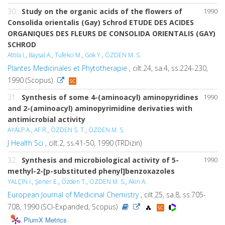
30.
Study on the organic acids of the flowers of
1990
Consolida orientalis (Gay) Schrod ETUDE DES ACIDES
ORGANIQUES DES FLEURS DE CONSOLIDA ORIENTALIS (GAY)
SCHROD
Attila I.
,
Baysal A.
,
Tufekci M.
,
Gok Y.
,
ÖZDEN M. S.
Plantes Medicinales et Phytotherapie
, cilt.24, sa.4, ss.224-230,
1990 (Scopus)
31.
Synthesis of some 4-(aminoacyl) aminopyridines
1990
and 2-(aminoacyl) aminopyrimidine derivaties with
antimicrobial activity
AYALP A.
,
AF R.
,
ÖZDEN S. T.
,
ÖZDEN M. S.
J Health Sci
, cilt.2, ss.41-50, 1990 (TRDizin)
32.
Synthesis and microbiological activity of 5-
1990
methyl-2-[p-substituted phenyl]benzoxazoles
YALÇIN İ.
,
Şener E.
,
Özden T.
,
ÖZDEN M. S.
,
Akin A.
European Journal of Medicinal Chemistry
, cilt.25, sa.8, ss.705-
708, 1990 (SCI-Expanded, Scopus)
PlumX Metrics